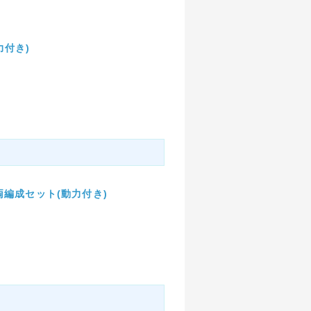
力付き)
)8両編成セット(動力付き)