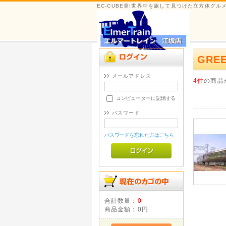
EC-CUBE発!世界中を旅して見つけた立方体グ
GRE
メールアドレス
4件
の商品
コンピューターに記憶する
パスワード
パスワードを忘れた方はこちら
合計数量：
0
商品金額：
0円