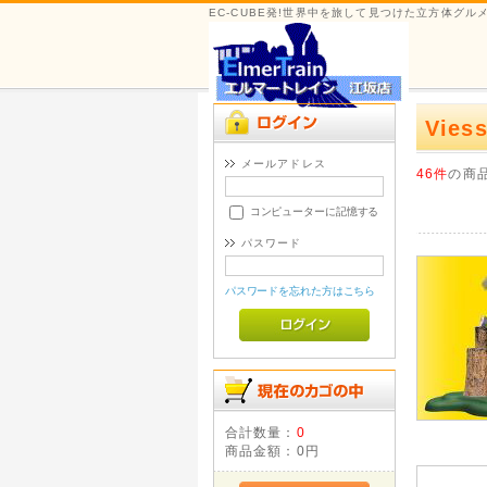
EC-CUBE発!世界中を旅して見つけた立方体グ
Vies
メールアドレス
46件
の商
コンピューターに記憶する
パスワード
パスワードを忘れた方はこちら
合計数量：
0
商品金額：
0円