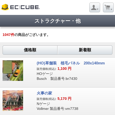
ストラクチャー・他
1047
件
の商品がございます。
価格順
新着順
(HO)草舗装 植毛パネル 200x140mm
1,100
円
販売価格(税込):
HOゲージ
Busch 製品番号:br7430
火事の家
5,170
円
販売価格(税込):
Nゲージ
Vollmer 製品番号:vm7738