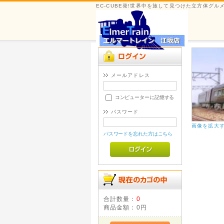
EC-CUBE発!世界中を旅して見つけた立方体グ
メールアドレス
コンピューターに記憶する
パスワード
画像を拡大
パスワードを忘れた方はこちら
合計数量：
0
商品金額：
0円