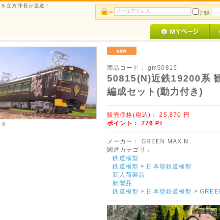
ルメを立方隊長が直送！
記憶
商品コード：
gm50815
50815(N)近鉄1920
編成セット(動力付き)
販売価格(税込)：
25,870
円
ポイント：
776
Pt
する
メーカー：
GREEN MAX N
関連カテゴリ：
鉄道模型
鉄道模型
>
日本型鉄道模型
新入荷製品
新製品
鉄道模型
>
日本型鉄道模型
>
GREE