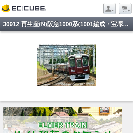
30912 再生産(N)阪急1000系(1001編成・宝塚線)8両編成セット(動力付き)