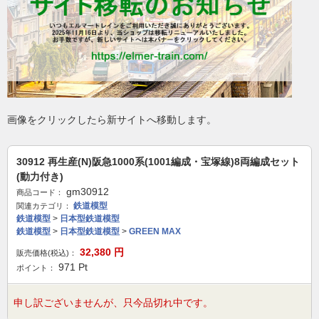
画像をクリックしたら新サイトへ移動します。
30912 再生産(N)阪急1000系(1001編成・宝塚線)8両編成セット
(動力付き)
gm30912
商品コード：
鉄道模型
関連カテゴリ：
鉄道模型
>
日本型鉄道模型
鉄道模型
>
日本型鉄道模型
>
GREEN MAX
32,380
円
販売価格(税込)：
971
Pt
ポイント：
申し訳ございませんが、只今品切れ中です。