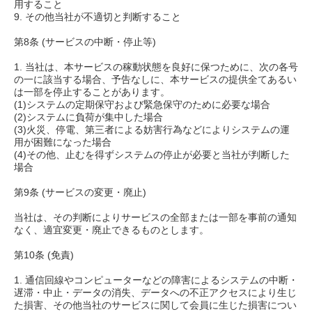
用すること
9. その他当社が不適切と判断すること
第8条 (サービスの中断・停止等)
1. 当社は、本サービスの稼動状態を良好に保つために、次の各号
の一に該当する場合、予告なしに、本サービスの提供全てあるい
は一部を停止することがあります。
(1)システムの定期保守および緊急保守のために必要な場合
(2)システムに負荷が集中した場合
(3)火災、停電、第三者による妨害行為などによりシステムの運
用が困難になった場合
(4)その他、止むを得ずシステムの停止が必要と当社が判断した
場合
第9条 (サービスの変更・廃止)
当社は、その判断によりサービスの全部または一部を事前の通知
なく、適宜変更・廃止できるものとします。
第10条 (免責)
1. 通信回線やコンピューターなどの障害によるシステムの中断・
遅滞・中止・データの消失、データへの不正アクセスにより生じ
た損害、その他当社のサービスに関して会員に生じた損害につい