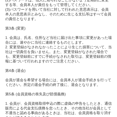
(2)パスワードは、他人に知られることがないよう定期的に変更
する等、会員本人が責任をもって管理してください。
(3)パスワードを用いて当社に対して行われた意思表示は、会員
本人の意思表示とみなし、そのために生じる支払等はすべて会員
の責任となります。
第3条 (変更)
1. 会員は、氏名、住所など当社に届け出た事項に変更があった場
合には、速やかに当社に連絡するものとします。
2. 変更登録がなされなかったことにより生じた損害について、当
社は一切責任を負いません。また、変更登録がなされた場合で
も、変更登録前にすでに手続がなされた取引は、変更登録前の情
報に基づいて行われますのでご注意ください。
第4条 (退会)
会員が退会を希望する場合には、会員本人が退会手続きを行って
ください。所定の退会手続の終了後に、退会となります。
第5条 (会員資格の喪失及び賠償義務)
1. 会員が、会員資格取得申込の際に虚偽の申告をしたとき、通信
販売による代金支払債務を怠ったとき、その他当社が会員として
不適当と認める事由があるときは、当社は、会員資格を取り消す