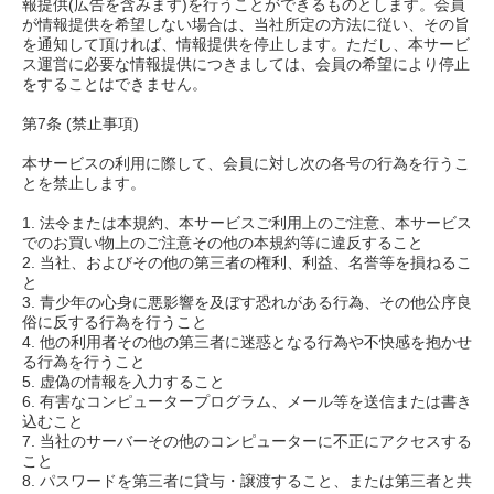
報提供(広告を含みます)を行うことができるものとします。会員
が情報提供を希望しない場合は、当社所定の方法に従い、その旨
を通知して頂ければ、情報提供を停止します。ただし、本サービ
ス運営に必要な情報提供につきましては、会員の希望により停止
をすることはできません。
第7条 (禁止事項)
本サービスの利用に際して、会員に対し次の各号の行為を行うこ
とを禁止します。
1. 法令または本規約、本サービスご利用上のご注意、本サービス
でのお買い物上のご注意その他の本規約等に違反すること
2. 当社、およびその他の第三者の権利、利益、名誉等を損ねるこ
と
3. 青少年の心身に悪影響を及ぼす恐れがある行為、その他公序良
俗に反する行為を行うこと
4. 他の利用者その他の第三者に迷惑となる行為や不快感を抱かせ
る行為を行うこと
5. 虚偽の情報を入力すること
6. 有害なコンピュータープログラム、メール等を送信または書き
込むこと
7. 当社のサーバーその他のコンピューターに不正にアクセスする
こと
8. パスワードを第三者に貸与・譲渡すること、または第三者と共