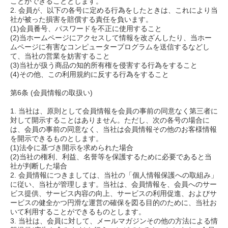
ことができることとします。
2. 会員が、以下の各号に定める行為をしたときは、これにより当
社が被った損害を賠償する責任を負います。
(1)会員番号、パスワードを不正に使用すること
(2)当ホームページにアクセスして情報を改ざんしたり、当ホー
ムページに有害なコンピュータープログラムを送信するなどし
て、当社の営業を妨害すること
(3)当社が扱う商品の知的所有権を侵害する行為をすること
(4)その他、この利用規約に反する行為をすること
第6条 (会員情報の取扱い)
1. 当社は、原則として会員情報を会員の事前の同意なく第三者に
対して開示することはありません。ただし、次の各号の場合に
は、会員の事前の同意なく、当社は会員情報その他のお客様情報
を開示できるものとします。
(1)法令に基づき開示を求められた場合
(2)当社の権利、利益、名誉等を保護するために必要であると当
社が判断した場合
2. 会員情報につきましては、当社の「個人情報保護への取組み」
に従い、当社が管理します。当社は、会員情報を、会員へのサー
ビス提供、サービス内容の向上、サービスの利用促進、およびサ
ービスの健全かつ円滑な運営の確保を図る目的のために、当社お
いて利用することができるものとします。
3. 当社は、会員に対して、メールマガジンその他の方法による情