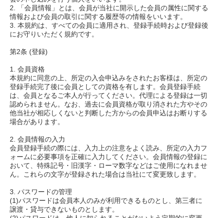
2. 「会員情報」とは、会員が当社に開示した会員の属性に関する
情報および会員の取引に関する履歴等の情報をいいます。
3. 本規約は、すべての会員に適用され、登録手続時および登録後
にお守りいただく規約です。
第2条 (登録)
1. 会員資格
本規約に同意の上、所定の入会申込みをされたお客様は、所定の
登録手続完了後に会員としての資格を有します。会員登録手続
は、会員となるご本人が行ってください。代理による登録は一切
認められません。なお、過去に会員資格が取り消された方やその
他当社が相応しくないと判断した方からの会員申込はお断りする
場合があります。
2. 会員情報の入力
会員登録手続の際には、入力上の注意をよく読み、所定の入力フ
ォームに必要事項を正確に入力してください。会員情報の登録に
おいて、特殊記号・旧漢字・ローマ数字などはご使用になれませ
ん。これらの文字が登録された場合は当社にて変更致します。
3. パスワードの管理
(1)パスワードは会員本人のみが利用できるものとし、第三者に
譲渡・貸与できないものとします。