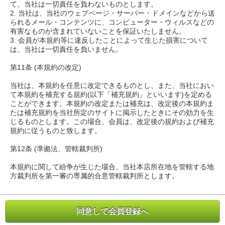
て、当社は一切責任を負わないものとします。
2. 当社は、当社のウェブページ・サーバー・ドメインなどから送
られるメール・コンテンツに、コンピューター・ウィルスなどの
有害なものが含まれていないことを保証いたしません。
3. 会員が本規約等に違反したことによって生じた損害について
は、当社は一切責任を負いません。
第11条 (本規約の改定)
当社は、本規約を任意に改定できるものとし、また、当社におい
て本規約を補充する規約(以下「補充規約」といいます)を定める
ことができます。本規約の改定または補充は、改定後の本規約ま
たは補充規約を当社所定のサイトに掲示したときにその効力を生
じるものとします。この場合、会員は、改定後の規約および補充
規約に従うものと致します。
第12条 (準拠法、管轄裁判所)
本規約に関して紛争が生じた場合、当社本店所在地を管轄する地
方裁判所を第一審の専属的合意管轄裁判所とします。
同意して会員登録へ