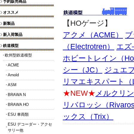
予約販売商品
オススメ
【HOゲージ】
新製品
アクメ（ACME）
ブ
新入荷製品
（Electrotren）
エズ
鉄道模型
欧州型鉄道模型
ホビートレイン（Hobb
ACME
シー（JC）
ジュエフ（
Arnold
リマエキスパート（Lim
ASM
★NEW★
メルクリン（M
BRAWA N
リバロッシ（Rivaros
BRAWA HO
ESU 車両類
ックス（Trix）
ESU デコーダー・アクセ
サリー他