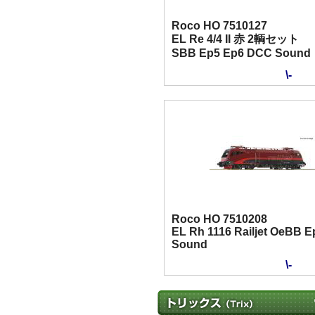
Roco HO 7510127
EL Re 4/4 II 赤 2輌セット
SBB Ep5 Ep6 DCC Sound
\-
Roco HO 7510208
EL Rh 1116 Railjet OeBB 
Sound
\-