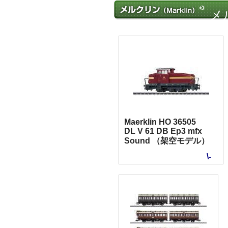
メ
Maerklin HO 36505
DL V 61 DB Ep3 mfx
Sound （架空モデル）
\-