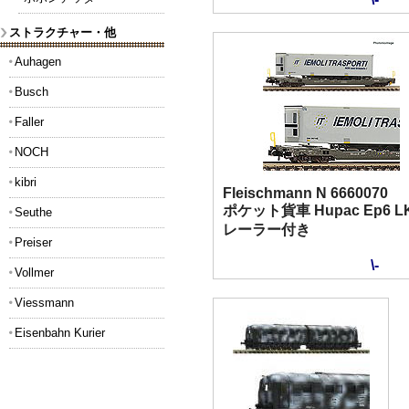
ストラクチャー・他
Auhagen
Busch
Faller
NOCH
kibri
Fleischmann N 6660070
ポケット貨車 Hupac Ep6 
Seuthe
レーラー付き
Preiser
\-
Vollmer
Viessmann
Eisenbahn Kurier