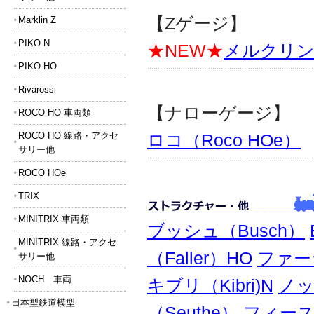
【Zゲージ】
Marklin Z
PIKO N
★NEW★
メルクリン（M
PIKO HO
Rivarossi
【ナローゲージ】
ROCO HO 車両類
ROCO HO 線路・アクセ
ロコ（Roco HOe）
サリー他
ROCO HOe
TRIX
MINITRIX 車両類
ブッシュ（Busch）
MINITRIX 線路・アクセ
（Faller）HO
ファーラ
サリー他
NOCH 車両
キブリ（Kibri)N
ノッ
日本型鉄道模型
（Seuthe）
フィースマ