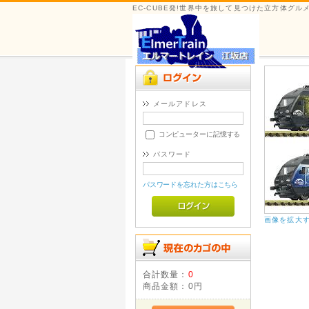
EC-CUBE発!世界中を旅して見つけた立方体グ
メールアドレス
コンピューターに記憶する
パスワード
パスワードを忘れた方はこちら
画像を拡大
合計数量：
0
商品金額：
0円