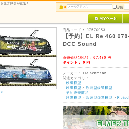
ルメを立方隊長が直送！
記憶
商品コード：
fl7570053
【予約】EL Re 460 078
DCC Sound
販売価格(税込)：
67,480
円
ポイント：
0
Pt
メーカー：
Fleischmann
関連カテゴリ：
鉄道模型
鉄道模型
>
欧州型鉄道模型
する
予約販売商品
鉄道模型
>
欧州型鉄道模型
>
Flei