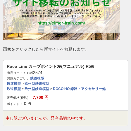
画像をクリックしたら新サイトへ移動します。
Roco Line カーブポイント左(マニュアル) R5/6
rc42574
商品コード：
鉄道模型
関連カテゴリ：
鉄道模型
>
欧州型鉄道模型
鉄道模型
>
欧州型鉄道模型
>
ROCO HO 線路・アクセサリー他
7,700
円
販売価格(税込)：
0
Pt
ポイント：
申し訳ございませんが、只今品切れ中です。