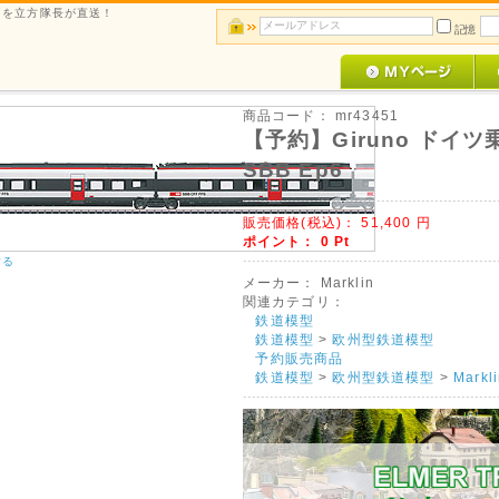
ルメを立方隊長が直送！
記憶
商品コード：
mr43451
【予約】Giruno ドイ
SBB Ep6
販売価格(税込)：
51,400
円
ポイント：
0
Pt
する
メーカー：
Marklin
関連カテゴリ：
鉄道模型
鉄道模型
>
欧州型鉄道模型
予約販売商品
鉄道模型
>
欧州型鉄道模型
>
Mark