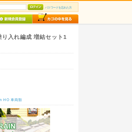
パスワードを忘れた方
ツ乗り入れ編成 増結セット1
lin HO 車両類