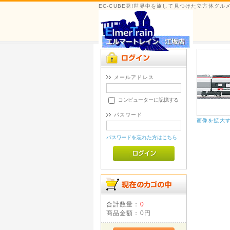
EC-CUBE発!世界中を旅して見つけた立方体グ
メールアドレス
コンピューターに記憶する
パスワード
画像を拡大
パスワードを忘れた方はこちら
合計数量：
0
商品金額：
0円