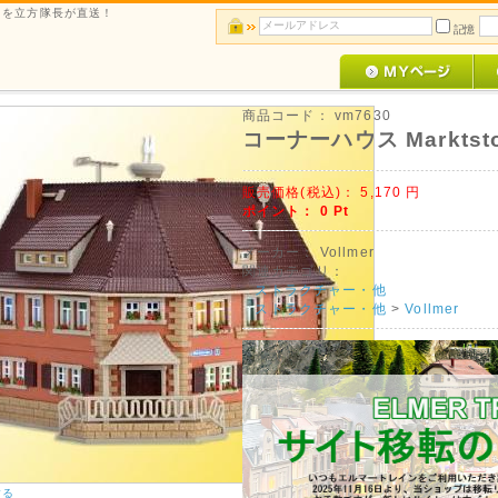
ルメを立方隊長が直送！
記憶
商品コード：
vm7630
コーナーハウス Marktsto
販売価格(税込)：
5,170
円
ポイント：
0
Pt
メーカー：
Vollmer
関連カテゴリ：
ストラクチャー・他
ストラクチャー・他
>
Vollmer
する