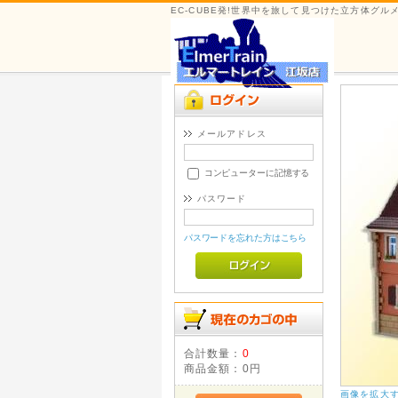
EC-CUBE発!世界中を旅して見つけた立方体グ
メールアドレス
コンピューターに記憶する
パスワード
パスワードを忘れた方はこちら
合計数量：
0
商品金額：
0円
画像を拡大