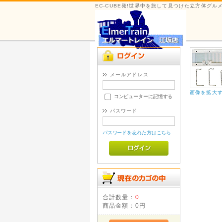
EC-CUBE発!世界中を旅して見つけた立方体グ
メールアドレス
画像を拡大
コンピューターに記憶する
パスワード
パスワードを忘れた方はこちら
合計数量：
0
商品金額：
0円