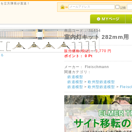
ルメを立方隊長が直送！
記憶
商品コード：
fl6454
室内灯キット 282mm用
販売価格(税込)：
3,770
円
する
ポイント：
0
Pt
メーカー：
Fleischmann
関連カテゴリ：
鉄道模型
鉄道模型
>
欧州型鉄道模型
鉄道模型
>
欧州型鉄道模型
>
Flei