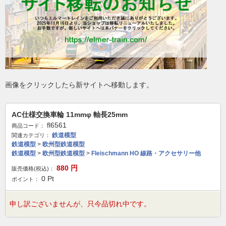
画像をクリックしたら新サイトへ移動します。
AC仕様交換車輪 11mmφ 軸長25mm
fl6561
商品コード：
鉄道模型
関連カテゴリ：
鉄道模型
>
欧州型鉄道模型
鉄道模型
>
欧州型鉄道模型
>
Fleischmann HO 線路・アクセサリー他
880
円
販売価格(税込)：
0
Pt
ポイント：
申し訳ございませんが、只今品切れ中です。