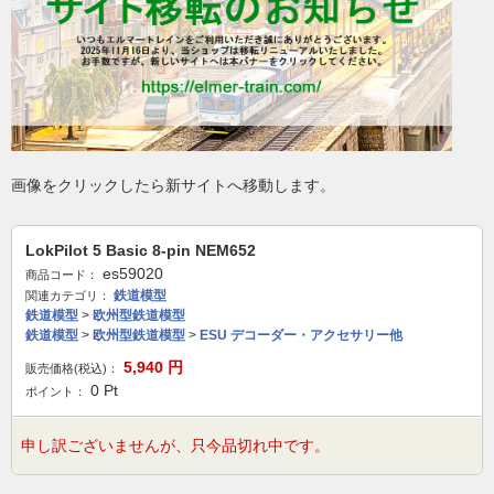
画像をクリックしたら新サイトへ移動します。
LokPilot 5 Basic 8-pin NEM652
es59020
商品コード：
鉄道模型
関連カテゴリ：
鉄道模型
>
欧州型鉄道模型
鉄道模型
>
欧州型鉄道模型
>
ESU デコーダー・アクセサリー他
5,940
円
販売価格(税込)：
0
Pt
ポイント：
申し訳ございませんが、只今品切れ中です。