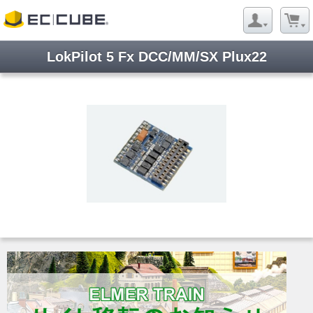
LokPilot 5 Fx DCC/MM/SX Plux22