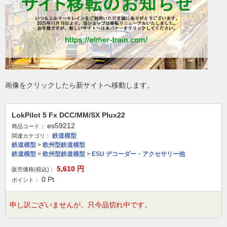
画像をクリックしたら新サイトへ移動します。
LokPilot 5 Fx DCC/MM/SX Plux22
es59212
商品コード：
鉄道模型
関連カテゴリ：
鉄道模型
>
欧州型鉄道模型
鉄道模型
>
欧州型鉄道模型
>
ESU デコーダー・アクセサリー他
5,610
円
販売価格(税込)：
0
Pt
ポイント：
申し訳ございませんが、只今品切れ中です。