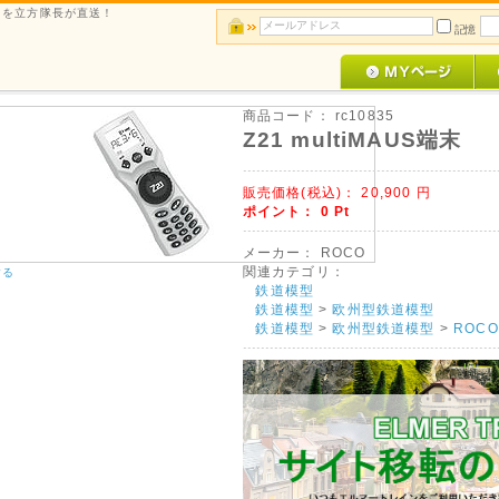
ルメを立方隊長が直送！
記憶
商品コード：
rc10835
Z21 multiMAUS端末
販売価格(税込)：
20,900
円
ポイント：
0
Pt
メーカー：
ROCO
関連カテゴリ：
する
鉄道模型
鉄道模型
>
欧州型鉄道模型
鉄道模型
>
欧州型鉄道模型
>
ROC