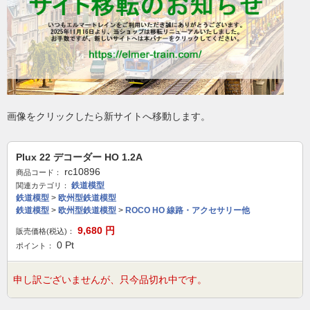
画像をクリックしたら新サイトへ移動します。
Plux 22 デコーダー HO 1.2A
rc10896
商品コード：
鉄道模型
関連カテゴリ：
鉄道模型
>
欧州型鉄道模型
鉄道模型
>
欧州型鉄道模型
>
ROCO HO 線路・アクセサリー他
9,680
円
販売価格(税込)：
0
Pt
ポイント：
申し訳ございませんが、只今品切れ中です。