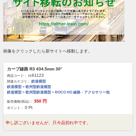
画像をクリックしたら新サイトへ移動します。
カーブ線路 R3 434.5mm 30°
rc61123
商品コード：
鉄道模型
関連カテゴリ：
鉄道模型
>
欧州型鉄道模型
鉄道模型
>
欧州型鉄道模型
>
ROCO HO 線路・アクセサリー他
350
円
販売価格(税込)：
0
Pt
ポイント：
申し訳ございませんが、只今品切れ中です。