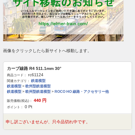
画像をクリックしたら新サイトへ移動します。
カーブ線路 R4 511.1mm 30°
rc61124
商品コード：
鉄道模型
関連カテゴリ：
鉄道模型
>
欧州型鉄道模型
鉄道模型
>
欧州型鉄道模型
>
ROCO HO 線路・アクセサリー他
440
円
販売価格(税込)：
0
Pt
ポイント：
申し訳ございませんが、只今品切れ中です。