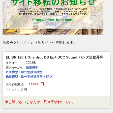
画像をクリックしたら新サイトへ移動します。
EL BR 120.1 Orientrot DB Ep4 DCC Sound パンタ自動昇降
tr22198
商品コード：
鉄道模型
関連カテゴリ：
鉄道模型
>
欧州型鉄道模型
鉄道模型
>
欧州型鉄道模型
>
TRIX
77,000
円
販売価格(税込)：
0
Pt
ポイント：
申し訳ございませんが、只今品切れ中です。