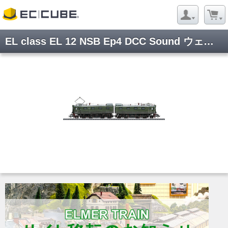
EL class EL 12 NSB Ep4 DCC Sound ウェザリング仕様