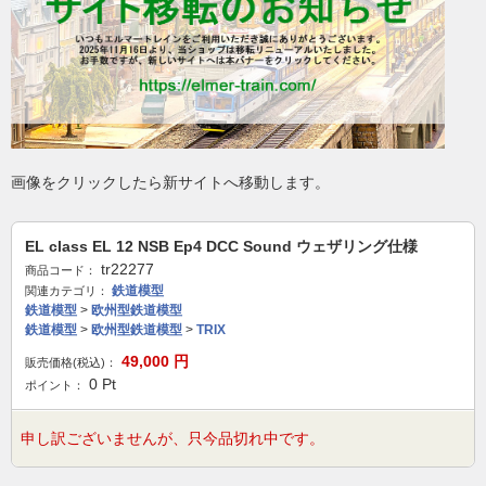
画像をクリックしたら新サイトへ移動します。
EL class EL 12 NSB Ep4 DCC Sound ウェザリング仕様
tr22277
商品コード：
鉄道模型
関連カテゴリ：
鉄道模型
>
欧州型鉄道模型
鉄道模型
>
欧州型鉄道模型
>
TRIX
49,000
円
販売価格(税込)：
0
Pt
ポイント：
申し訳ございませんが、只今品切れ中です。