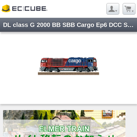
DL class G 2000 BB SBB Cargo Ep6 DCC Sound