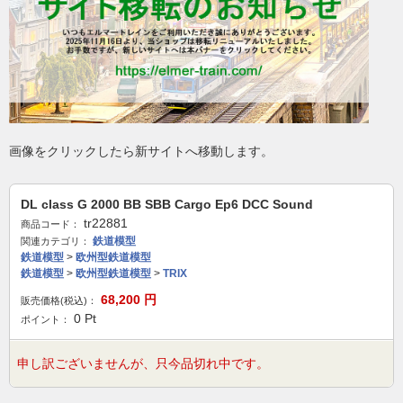
画像をクリックしたら新サイトへ移動します。
DL class G 2000 BB SBB Cargo Ep6 DCC Sound
tr22881
商品コード：
鉄道模型
関連カテゴリ：
鉄道模型
>
欧州型鉄道模型
鉄道模型
>
欧州型鉄道模型
>
TRIX
68,200
円
販売価格(税込)：
0
Pt
ポイント：
申し訳ございませんが、只今品切れ中です。