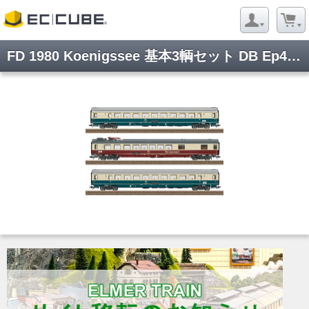
FD 1980 Koenigssee 基本3輌セット DB Ep4 DCC Sound 室内灯付