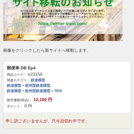
画像をクリックしたら新サイトへ移動します。
郵便車 DB Ep4
tr23150
商品コード：
鉄道模型
関連カテゴリ：
鉄道模型
>
欧州型鉄道模型
鉄道模型
>
欧州型鉄道模型
>
TRIX
12,100
円
販売価格(税込)：
0
Pt
ポイント：
申し訳ございませんが、只今品切れ中です。