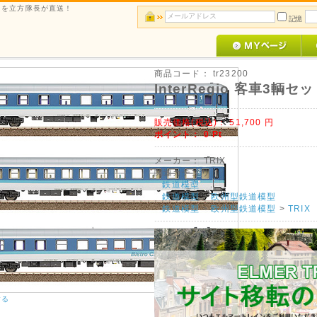
ルメを立方隊長が直送！
記憶
商品コード：
tr23200
InterRegio 客車3輌セ
販売価格(税込)：
51,700
円
ポイント：
0
Pt
メーカー：
TRIX
関連カテゴリ：
鉄道模型
鉄道模型
>
欧州型鉄道模型
鉄道模型
>
欧州型鉄道模型
>
TRIX
する