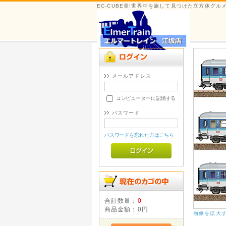
EC-CUBE発!世界中を旅して見つけた立方体グ
メールアドレス
コンピューターに記憶する
パスワード
パスワードを忘れた方はこちら
合計数量：
0
商品金額：
0円
画像を拡大