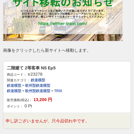
画像をクリックしたら新サイトへ移動します。
二階建て 2等客車 NS Ep5
tr23278
商品コード：
鉄道模型
関連カテゴリ：
鉄道模型
>
欧州型鉄道模型
鉄道模型
>
欧州型鉄道模型
>
TRIX
13,200
円
販売価格(税込)：
0
Pt
ポイント：
申し訳ございませんが、只今品切れ中です。