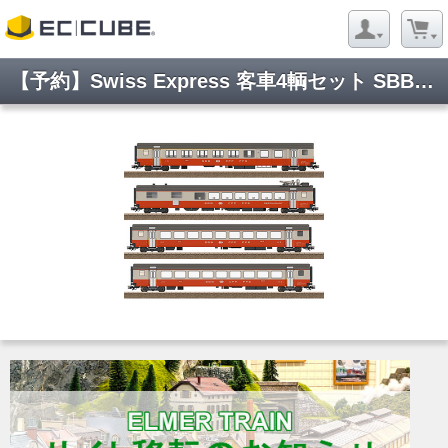
【予約】Swiss Express 客車4輌セット SBB Ep4 室内灯付き