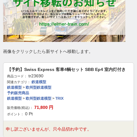
画像をクリックしたら新サイトへ移動します。
【予約】Swiss Express 客車4輌セット SBB Ep4 室内灯付き
tr23690
商品コード：
鉄道模型
関連カテゴリ：
鉄道模型
>
欧州型鉄道模型
予約販売商品
鉄道模型
>
欧州型鉄道模型
>
TRIX
71,800
円
販売価格(税込)：
0
Pt
ポイント：
申し訳ございませんが、只今品切れ中です。