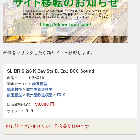
画像をクリックしたら新サイトへ移動します。
SL BR S 2/6 K.Bay.Sts.B. Ep1 DCC Sound
tr25015
商品コード：
鉄道模型
関連カテゴリ：
鉄道模型
>
欧州型鉄道模型
鉄道模型
>
欧州型鉄道模型
>
TRIX
99,000
円
販売価格(税込)：
0
Pt
ポイント：
申し訳ございませんが、只今品切れ中です。