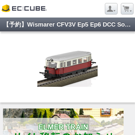
【予約】Wismarer CFV3V Ep5 Ep6 DCC Sound