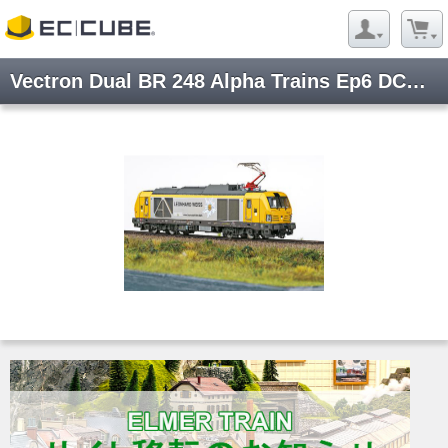
Vectron Dual BR 248 Alpha Trains Ep6 DCC Sound