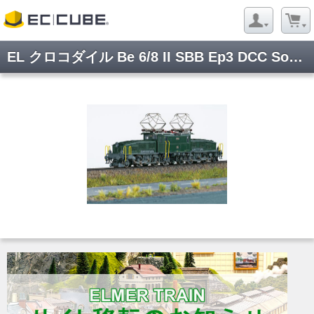
EL クロコダイル Be 6/8 II SBB Ep3 DCC Sound