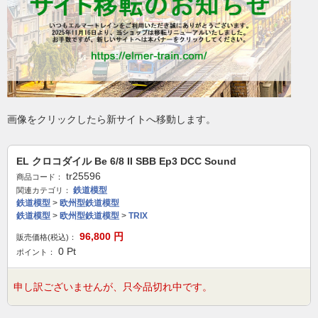
画像をクリックしたら新サイトへ移動します。
EL クロコダイル Be 6/8 II SBB Ep3 DCC Sound
tr25596
商品コード：
鉄道模型
関連カテゴリ：
鉄道模型
>
欧州型鉄道模型
鉄道模型
>
欧州型鉄道模型
>
TRIX
96,800
円
販売価格(税込)：
0
Pt
ポイント：
申し訳ございませんが、只今品切れ中です。