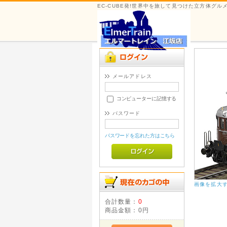
EC-CUBE発!世界中を旅して見つけた立方体グ
メールアドレス
コンピューターに記憶する
パスワード
パスワードを忘れた方はこちら
画像を拡大
合計数量：
0
商品金額：
0円