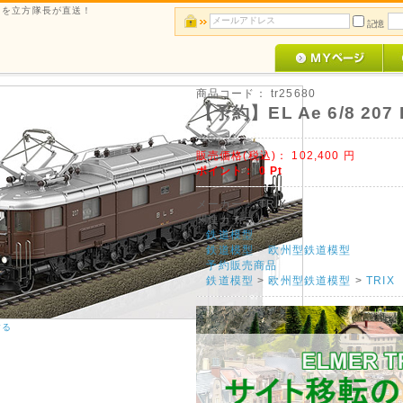
ルメを立方隊長が直送！
記憶
商品コード：
tr25680
【予約】EL Ae 6/8 207 
販売価格(税込)：
102,400
円
ポイント：
0
Pt
メーカー：
TRIX
関連カテゴリ：
鉄道模型
鉄道模型
>
欧州型鉄道模型
予約販売商品
鉄道模型
>
欧州型鉄道模型
>
TRIX
する