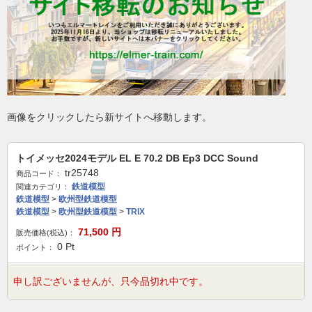
画像をクリックしたら新サイトへ移動します。
トイメッセ2024モデル EL E 70.2 DB Ep3 DCC Sound
tr25748
商品コード：
鉄道模型
関連カテゴリ：
鉄道模型
>
欧州型鉄道模型
鉄道模型
>
欧州型鉄道模型
>
TRIX
71,500
円
販売価格(税込)：
0
Pt
ポイント：
申し訳ございませんが、只今品切れ中です。