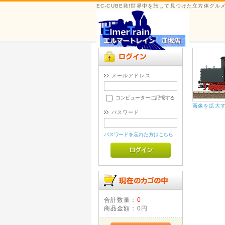
EC-CUBE発!世界中を旅して見つけた立方体グ
メールアドレス
コンピューターに記憶する
画像を拡大
パスワード
パスワードを忘れた方はこちら
合計数量：
0
商品金額：
0円