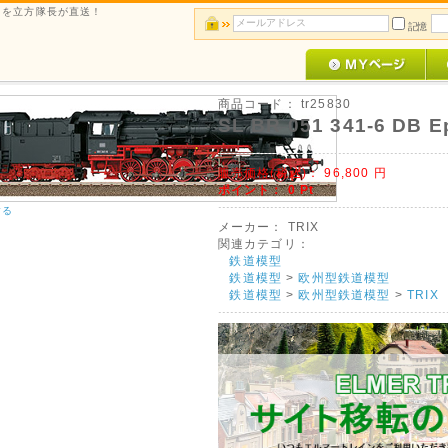
ルメを立方隊長が直送！
記憶
商品コード：
tr25830
SL BR 051 341-6 DB 
販売価格(税込)：
96,800
円
ポイント：
0
Pt
する
メーカー：
TRIX
関連カテゴリ：
鉄道模型
鉄道模型
>
欧州型鉄道模型
鉄道模型
>
欧州型鉄道模型
>
TRIX