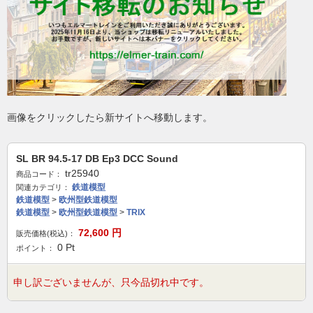
画像をクリックしたら新サイトへ移動します。
SL BR 94.5-17 DB Ep3 DCC Sound
tr25940
商品コード：
鉄道模型
関連カテゴリ：
鉄道模型
>
欧州型鉄道模型
鉄道模型
>
欧州型鉄道模型
>
TRIX
72,600
円
販売価格(税込)：
0
Pt
ポイント：
申し訳ございませんが、只今品切れ中です。