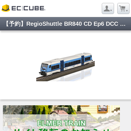
【予約】RegioShuttle BR840 CD Ep6 DCC Sound