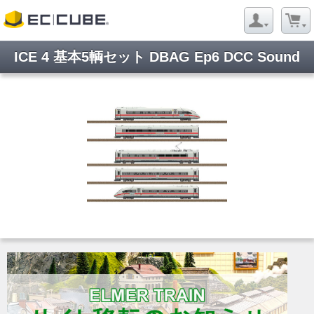
ICE 4 基本5輌セット DBAG Ep6 DCC Sound