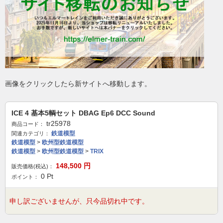
画像をクリックしたら新サイトへ移動します。
ICE 4 基本5輌セット DBAG Ep6 DCC Sound
tr25978
商品コード：
鉄道模型
関連カテゴリ：
鉄道模型
>
欧州型鉄道模型
鉄道模型
>
欧州型鉄道模型
>
TRIX
148,500
円
販売価格(税込)：
0
Pt
ポイント：
申し訳ございませんが、只今品切れ中です。