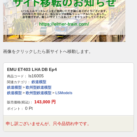
画像をクリックしたら新サイトへ移動します。
EMU ET403 LHA DB Ep4
ls16005
商品コード：
鉄道模型
関連カテゴリ：
鉄道模型
>
欧州型鉄道模型
鉄道模型
>
欧州型鉄道模型
>
LSModels
143,000
円
販売価格(税込)：
0
Pt
ポイント：
申し訳ございませんが、只今品切れ中です。