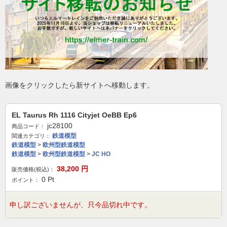
画像をクリックしたら新サイトへ移動します。
EL Taurus Rh 1116 Cityjet OeBB Ep6
jc28100
商品コード：
鉄道模型
関連カテゴリ：
鉄道模型
>
欧州型鉄道模型
鉄道模型
>
欧州型鉄道模型
>
JC HO
38,200
円
販売価格(税込)：
0
Pt
ポイント：
申し訳ございませんが、只今品切れ中です。