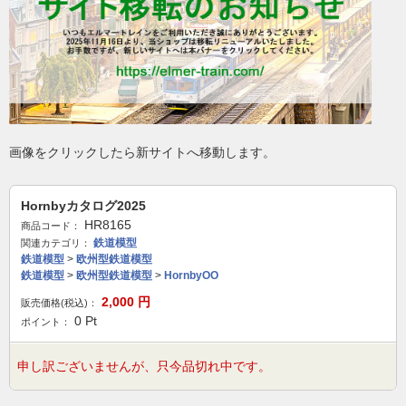
画像をクリックしたら新サイトへ移動します。
Hornbyカタログ2025
HR8165
商品コード：
鉄道模型
関連カテゴリ：
鉄道模型
>
欧州型鉄道模型
鉄道模型
>
欧州型鉄道模型
>
HornbyOO
2,000
円
販売価格(税込)：
0
Pt
ポイント：
申し訳ございませんが、只今品切れ中です。