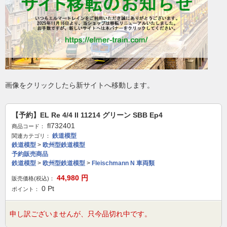
画像をクリックしたら新サイトへ移動します。
【予約】EL Re 4/4 II 11214 グリーン SBB Ep4
fl732401
商品コード：
鉄道模型
関連カテゴリ：
鉄道模型
>
欧州型鉄道模型
予約販売商品
鉄道模型
>
欧州型鉄道模型
>
Fleischmann N 車両類
44,980
円
販売価格(税込)：
0
Pt
ポイント：
申し訳ございませんが、只今品切れ中です。