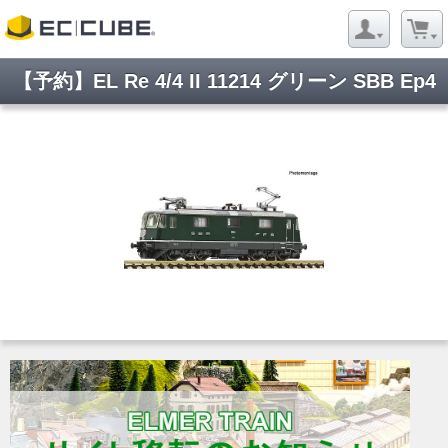
【予約】EL Re 4/4 II 11214 グリーン SBB Ep4