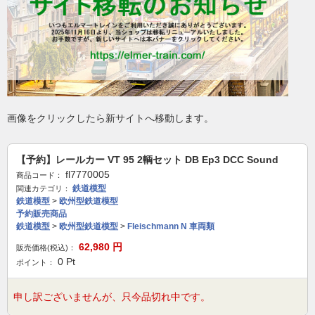
画像をクリックしたら新サイトへ移動します。
【予約】レールカー VT 95 2輌セット DB Ep3 DCC Sound
fl7770005
商品コード：
鉄道模型
関連カテゴリ：
鉄道模型
>
欧州型鉄道模型
予約販売商品
鉄道模型
>
欧州型鉄道模型
>
Fleischmann N 車両類
62,980
円
販売価格(税込)：
0
Pt
ポイント：
申し訳ございませんが、只今品切れ中です。