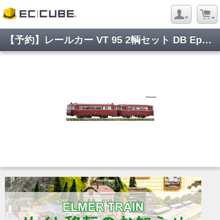
【予約】レールカー VT 95 2輌セット DB Ep3 DCC Sound