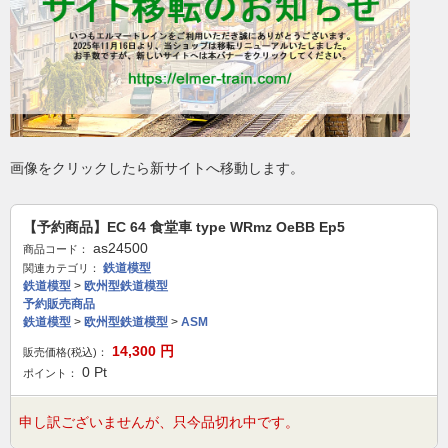
画像をクリックしたら新サイトへ移動します。
【予約商品】EC 64 食堂車 type WRmz OeBB Ep5
as24500
商品コード：
鉄道模型
関連カテゴリ：
鉄道模型
>
欧州型鉄道模型
予約販売商品
鉄道模型
>
欧州型鉄道模型
>
ASM
14,300
円
販売価格(税込)：
0
Pt
ポイント：
申し訳ございませんが、只今品切れ中です。