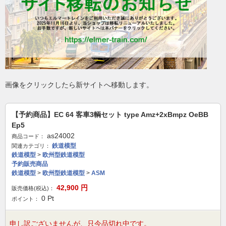
画像をクリックしたら新サイトへ移動します。
【予約商品】EC 64 客車3輌セット type Amz+2xBmpz OeBB
Ep5
as24002
商品コード：
鉄道模型
関連カテゴリ：
鉄道模型
>
欧州型鉄道模型
予約販売商品
鉄道模型
>
欧州型鉄道模型
>
ASM
42,900
円
販売価格(税込)：
0
Pt
ポイント：
申し訳ございませんが、只今品切れ中です。