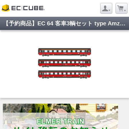
【予約商品】EC 64 客車3輌セット type Amz+2xBmpz OeBB Ep5