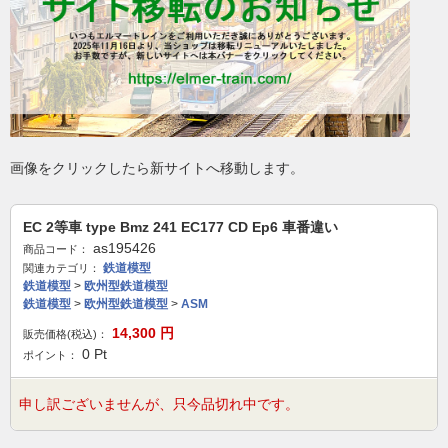
画像をクリックしたら新サイトへ移動します。
EC 2等車 type Bmz 241 EC177 CD Ep6 車番違い
as195426
商品コード：
鉄道模型
関連カテゴリ：
鉄道模型
>
欧州型鉄道模型
鉄道模型
>
欧州型鉄道模型
>
ASM
14,300
円
販売価格(税込)：
0
Pt
ポイント：
申し訳ございませんが、只今品切れ中です。