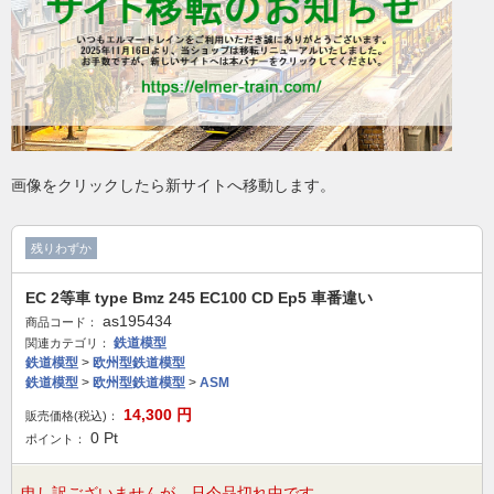
画像をクリックしたら新サイトへ移動します。
残りわずか
EC 2等車 type Bmz 245 EC100 CD Ep5 車番違い
as195434
商品コード：
鉄道模型
関連カテゴリ：
鉄道模型
>
欧州型鉄道模型
鉄道模型
>
欧州型鉄道模型
>
ASM
14,300
円
販売価格(税込)：
0
Pt
ポイント：
申し訳ございませんが、只今品切れ中です。