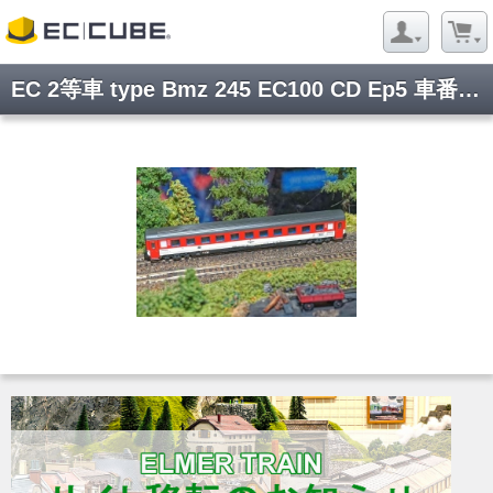
EC 2等車 type Bmz 245 EC100 CD Ep5 車番違い