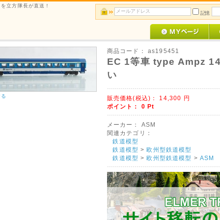
ルメを立方隊長が直送！
記憶
商品コード：
as195451
EC 1等車 type Ampz 1
い
する
販売価格(税込)：
14,300
円
ポイント：
0
Pt
メーカー：
ASM
関連カテゴリ：
鉄道模型
鉄道模型
>
欧州型鉄道模型
鉄道模型
>
欧州型鉄道模型
>
ASM