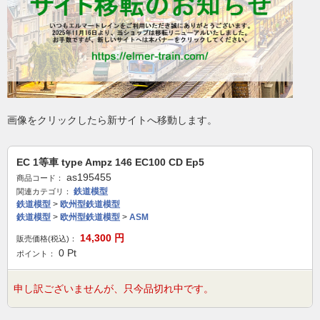
画像をクリックしたら新サイトへ移動します。
EC 1等車 type Ampz 146 EC100 CD Ep5
as195455
商品コード：
鉄道模型
関連カテゴリ：
鉄道模型
>
欧州型鉄道模型
鉄道模型
>
欧州型鉄道模型
>
ASM
14,300
円
販売価格(税込)：
0
Pt
ポイント：
申し訳ございませんが、只今品切れ中です。