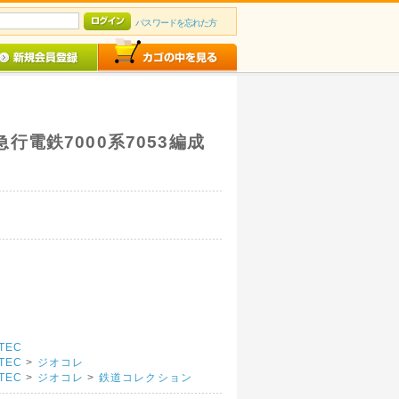
パスワードを忘れた方
神急行電鉄7000系7053編成
TEC
TEC
>
ジオコレ
TEC
>
ジオコレ
>
鉄道コレクション