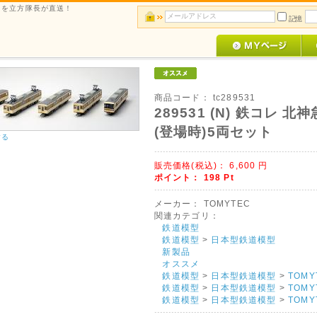
ルメを立方隊長が直送！
記憶
商品コード：
tc289531
289531 (N) 鉄コレ 北
(登場時)5両セット
する
販売価格(税込)：
6,600
円
ポイント：
198
Pt
メーカー：
TOMYTEC
関連カテゴリ：
鉄道模型
鉄道模型
>
日本型鉄道模型
新製品
オススメ
鉄道模型
>
日本型鉄道模型
>
TOMY
鉄道模型
>
日本型鉄道模型
>
TOMY
鉄道模型
>
日本型鉄道模型
>
TOMY