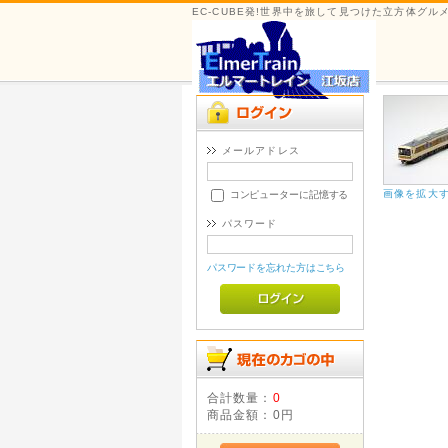
EC-CUBE発!世界中を旅して見つけた立方体グ
メールアドレス
画像を拡大
コンピューターに記憶する
パスワード
パスワードを忘れた方はこちら
合計数量：
0
商品金額：
0円