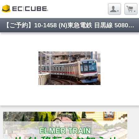
【ご予約】10-1458 (N)東急電鉄 目黒線 5080系 8両セット