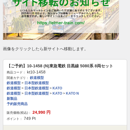
画像をクリックしたら新サイトへ移動します。
【ご予約】10-1458 (N)東急電鉄 目黒線 5080系 8両セット
kt10-1458
商品コード：
鉄道模型
関連カテゴリ：
鉄道模型
>
日本型鉄道模型
鉄道模型
>
日本型鉄道模型
>
KATO
鉄道模型
>
日本型鉄道模型
>
KATO
>
KATO N
新製品
予約販売商品
24,990
円
販売価格(税込)：
749
Pt
ポイント：